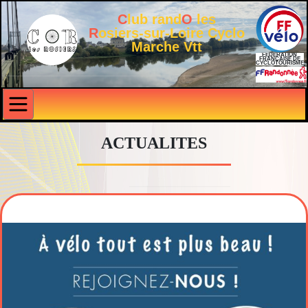
C
lub rand
O
les
R
osiers-sur-Loire Cyclo
Marche Vtt
FÉDÉRATION
FRANÇAISE DE
CYCLOTOURISME
ACTUALITES