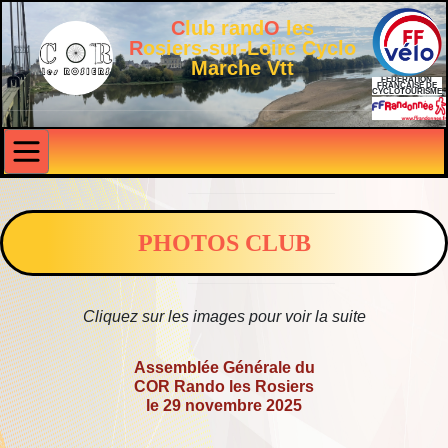
C
lub rand
O
les
R
osiers-sur-Loire Cyclo
Marche Vtt
FÉDÉRATION
FRANÇAISE DE
CYCLOTOURISME
PHOTOS CLUB
Cliquez sur les images pour voir la suite
Assemblée Générale du
COR Rando les Rosiers
le 29 novembre 2025