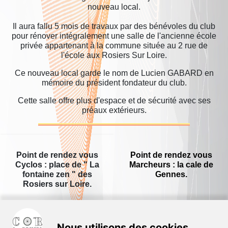
nouveau local.
Il aura fallu 5 mois de travaux par des bénévoles du club
pour rénover intégralement une salle de l'ancienne école
privée appartenant à la commune située au 2 rue de
l'école aux Rosiers Sur Loire.
Ce nouveau local garde le nom de Lucien GABARD en
mémoire du président fondateur du club.
Cette salle offre plus d'espace et de sécurité avec ses
préaux extérieurs.
Point de rendez vous
Point de rendez vous
Cyclos : place de " La
Marcheurs : la cale de
fontaine zen " des
Gennes.
Rosiers sur Loire.