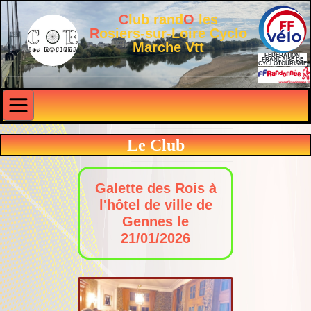
C
lub rand
O
les
R
osiers-sur-Loire Cyclo
Marche Vtt
FÉDÉRATION
FRANÇAISE DE
CYCLOTOURISME
Le Club
Galette des Rois à
l'hôtel de ville de
Gennes le
21/01/2026