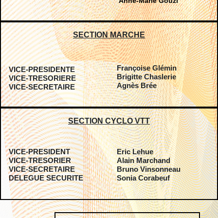
Anne-Marie Gouzi
SECTION MARCHE
Françoise Glémin
VICE-PRESIDENTE
Brigitte Chaslerie
VICE-TRESORIERE
Agnès Brée
VICE-SECRETAIRE
SECTION CYCLO VTT
VICE-PRESIDENT
Eric Lehue
VICE-TRESORIER
Alain Marchand
VICE-SECRETAIRE
Bruno Vinsonneau
DELEGUE SECURITE
Sonia Corabeuf