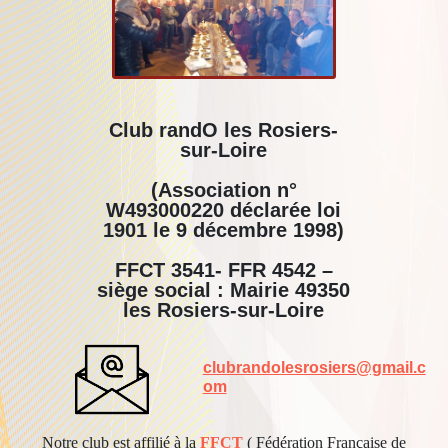
Club randO les Rosiers-
sur-Loire
(Association n°
W493000220 déclarée loi
1901 le 9 décembre 1998)
FFCT 3541- FFR 4542 –
siège social : Mairie 49350
les Rosiers-sur-Loire
clubrandolesrosiers@gmail.c
om
Notre club est affilié à la
FFCT
( Fédération Française de