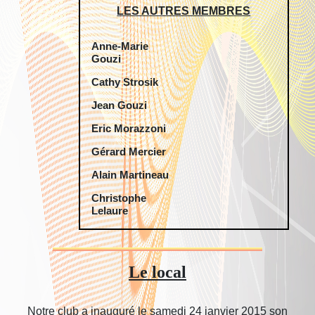
LES AUTRES MEMBRES
Anne-Marie
Gouzi
Cathy Strosik
Jean Gouzi
Eric Morazzoni
Gérard Mercier
Alain Martineau
Christophe
Lelaure
Le local
Notre club a inauguré le samedi 24 janvier 2015 son